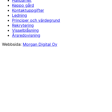
Hållbarhet
Keppo gård
Kontaktuppgifter
Ledning
Principer och värdegrund
Rekrytering
Visselblåsning
Årsredovisning
Webbsida:
Morgan Digital Oy