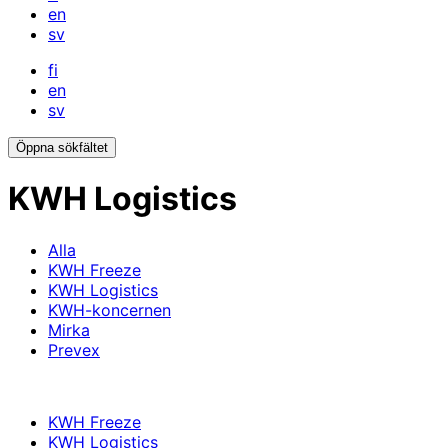
en
sv
fi
en
sv
Öppna sökfältet
KWH Logistics
Alla
KWH Freeze
KWH Logistics
KWH-koncernen
Mirka
Prevex
KWH Freeze
KWH Logistics