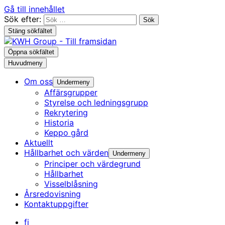
Gå till innehållet
Sök efter:
Stäng sökfältet
Öppna sökfältet
Huvudmeny
Om oss
Undermeny
Affärsgrupper
Styrelse och ledningsgrupp
Rekrytering
Historia
Keppo gård
Aktuellt
Hållbarhet och värden
Undermeny
Principer och värdegrund
Hållbarhet
Visselblåsning
Årsredovisning
Kontaktuppgifter
fi