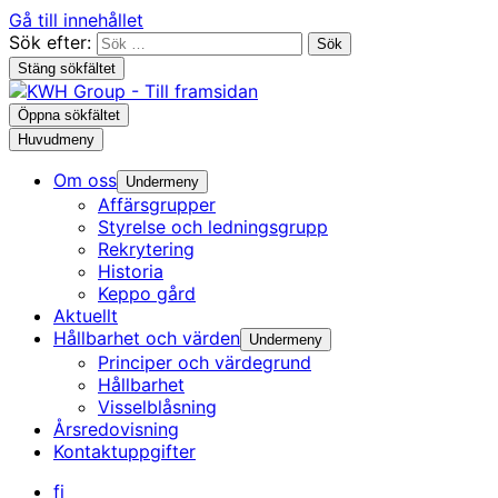
Gå till innehållet
Sök efter:
Stäng sökfältet
Öppna sökfältet
Huvudmeny
Om oss
Undermeny
Affärsgrupper
Styrelse och ledningsgrupp
Rekrytering
Historia
Keppo gård
Aktuellt
Hållbarhet och värden
Undermeny
Principer och värdegrund
Hållbarhet
Visselblåsning
Årsredovisning
Kontaktuppgifter
fi