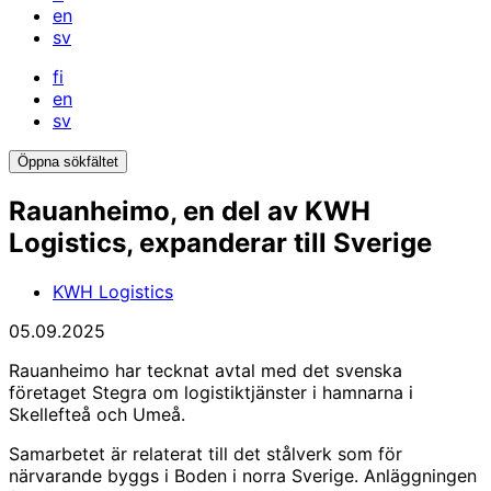
en
sv
fi
en
sv
Öppna sökfältet
Rauanheimo, en del av KWH
Logistics, expanderar till Sverige
KWH Logistics
05.09.2025
Rauanheimo har tecknat avtal med det svenska
företaget Stegra om logistiktjänster i hamnarna i
Skellefteå och Umeå.
Samarbetet är relaterat till det stålverk som för
närvarande byggs i Boden i norra Sverige. Anläggningen