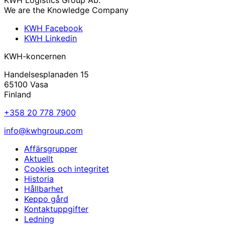
We are the Knowledge Company
KWH Facebook
KWH Linkedin
KWH-koncernen
Handelsesplanaden 15
65100 Vasa
Finland
+358 20 778 7900
info@kwhgroup.com
Affärsgrupper
Aktuellt
Cookies och integritet
Historia
Hållbarhet
Keppo gård
Kontaktuppgifter
Ledning