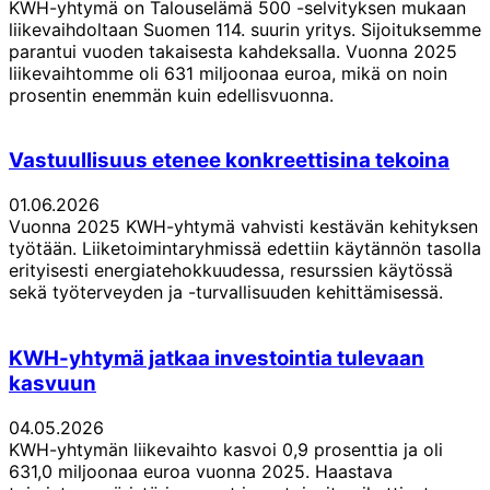
KWH-yhtymä on Talouselämä 500 -selvityksen mukaan
liikevaihdoltaan Suomen 114. suurin yritys. Sijoituksemme
parantui vuoden takaisesta kahdeksalla. Vuonna 2025
liikevaihtomme oli 631 miljoonaa euroa, mikä on noin
prosentin enemmän kuin edellisvuonna.
Vastuullisuus etenee konkreettisina tekoina
01.06.2026
Vuonna 2025 KWH-yhtymä vahvisti kestävän kehityksen
työtään. Liiketoimintaryhmissä edettiin käytännön tasolla
erityisesti energiatehokkuudessa, resurssien käytössä
sekä työterveyden ja -turvallisuuden kehittämisessä.
KWH-yhtymä jatkaa investointia tulevaan
kasvuun
04.05.2026
KWH-yhtymän liikevaihto kasvoi 0,9 prosenttia ja oli
631,0 miljoonaa euroa vuonna 2025. Haastava