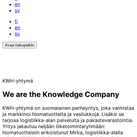
en
sv
fi
en
sv
Avaa hakupalkki
KWH-yhtymä
We are the Knowledge Company
KWH-yhtymä on suomalainen perheyritys, joka valmistaa
ja markkinoi hiomatuotteita ja vesilukkoja. Lisäksi se
tarjoaa logistiikka-alan palveluita ja pakastevarastointia.
Yritys jakautuu neljään liiketoimintaryhmään:
hiomatuotteisiin erikoistunut Mirka, logistiikka-alalla