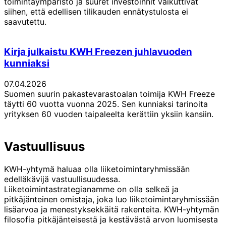
toimintaympäristö ja suuret investoinnit vaikuttivat
siihen, että edellisen tilikauden ennätystulosta ei
saavutettu.
Kirja julkaistu KWH Freezen juhlavuoden
kunniaksi
07.04.2026
Suomen suurin pakastevarastoalan toimija KWH Freeze
täytti 60 vuotta vuonna 2025. Sen kunniaksi tarinoita
yrityksen 60 vuoden taipaleelta kerättiin yksiin kansiin.
Vastuullisuus
KWH-yhtymä haluaa olla liiketoimintaryhmissään
edelläkävijä vastuullisuudessa.
Liiketoimintastrategianamme on olla selkeä ja
pitkäjänteinen omistaja, joka luo liiketoimintaryhmissään
lisäarvoa ja menestyksekkäitä rakenteita. KWH-yhtymän
filosofia pitkäjänteisestä ja kestävästä arvon luomisesta