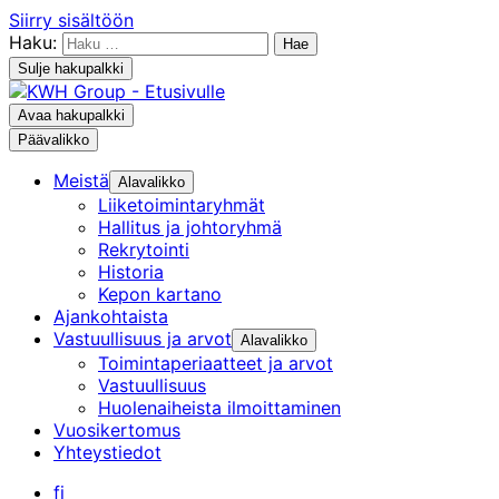
Siirry sisältöön
Haku:
Sulje hakupalkki
Avaa hakupalkki
Päävalikko
Meistä
Alavalikko
Liiketoiminta­ryhmät
Hallitus ja johtoryhmä
Rekrytointi
Historia
Kepon kartano
Ajankohtaista
Vastuullisuus ja arvot
Alavalikko
Toimintaperiaatteet ja arvot
Vastuullisuus
Huolenaiheista ilmoittaminen
Vuosikertomus
Yhteystiedot
fi