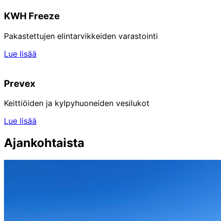
KWH Freeze
Pakastettujen elintarvikkeiden varastointi
Lue lisää
Prevex
Keittiöiden ja kylpyhuoneiden vesilukot
Lue lisää
Ajankohtaista