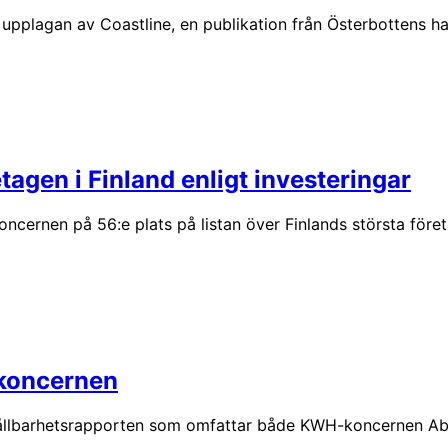
pplagan av Coastline, en publikation från Österbottens han
agen i Finland enligt investeringar
ncernen på 56:e plats på listan över Finlands största föret
-koncernen
hållbarhetsrapporten som omfattar både KWH-koncernen Ab 