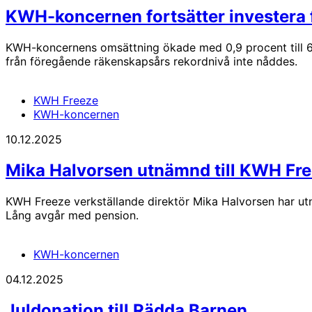
KWH-koncernen fortsätter investera fö
KWH-koncernens omsättning ökade med 0,9 procent till 631
från föregående räkenskapsårs rekordnivå inte nåddes.
KWH Freeze
KWH-koncernen
10.12.2025
Mika Halvorsen utnämnd till KWH Fre
KWH Freeze verkställande direktör Mika Halvorsen har ut
Lång avgår med pension.
KWH-koncernen
04.12.2025
Juldonation till Rädda Barnen