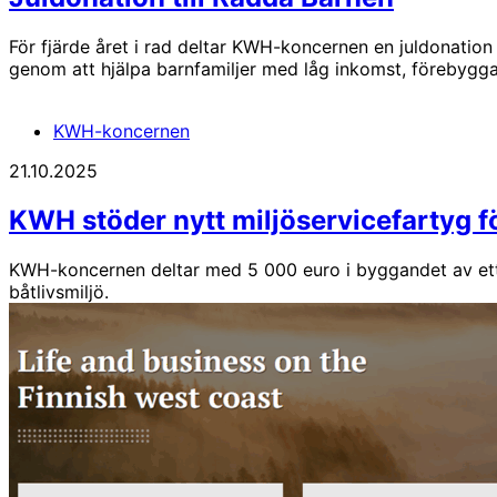
För fjärde året i rad deltar KWH-koncernen en juldonation
genom att hjälpa barnfamiljer med låg inkomst, förebygga
KWH-koncernen
21.10.2025
KWH stöder nytt miljöservicefartyg f
KWH-koncernen deltar med 5 000 euro i byggandet av ett n
båtlivsmiljö.