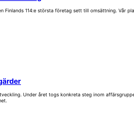
inlands 114:e största företag sett till omsättning. Vår pl
gärder
eckling. Under året togs konkreta steg inom affärsgrupperna
het.