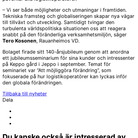
– Vi ser både möjligheter och utmaningar i framtiden.
Tekniska framsteg och globaliseringen skapar nya vägar
till tillväxt och utveckling. Samtidigt tvingar den
turbulenta världspolitiska situationen oss att reagera
snabbt på den föränderliga verksamhetsmiljön, säger
Tero Kosonen
, Rauanheimos VD.
Bolaget firade sitt 140-årsjubileum genom att anordna
ett jubileumsseminarium för sina kunder och intressenter
på Keppo gård i Jeppo i september. Temat för
seminariet var ”Att möjliggöra förändring”, som
fokuserade på hur logistikoperatörer kan lyckas inför
den globala förändringen.
Tillbaka till nyheter
Dela
Share
to:
Share
facebook
to:
Share
linkedin
to:
email
Du kanske också är intresserad av