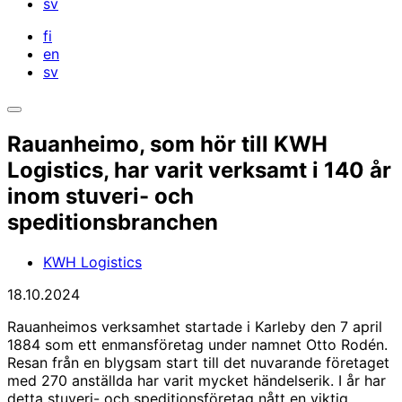
sv
fi
en
sv
Öppna
sökfältet
Rauanheimo, som hör till KWH
Logistics, har varit verksamt i 140 år
inom stuveri- och
speditionsbranchen
KWH Logistics
18.10.2024
Rauanheimos verksamhet startade i Karleby den 7 april
1884 som ett enmansföretag under namnet Otto Rodén.
Resan från en blygsam start till det nuvarande företaget
med 270 anställda har varit mycket händelserik. I år har
detta stuveri- och speditionsföretag nått en viktig