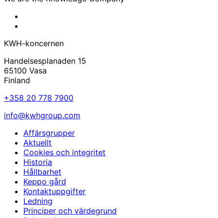
KWH
Facebook
KWH
Linkedin
KWH-koncernen
Handelsesplanaden 15
65100 Vasa
Finland
+358 20 778 7900
info@kwhgroup.com
Affärsgrupper
Aktuellt
Cookies och integritet
Historia
Hållbarhet
Keppo gård
Kontaktuppgifter
Ledning
Principer och värdegrund