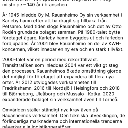
milstolpe – 140 år i branschen.
År 1945 inledde Oy M. Rauanheimo Oy sin verksamhet i
Karleby hamn efter att ha dragit sig tillbaka från
Petsamo. Med tiden slogs Rauanheimo och det av Otto
Rodén grundade bolaget samman. På 1980-talet bytte
företaget ägare, Karleby hamn byggdes ut och farleden
fördjupades. År 2001 blev Rauanheimo en del av KWH-
koncernen, vilket innebar en ny era och en stark tillväxt.
2000-talet var en period med rekordtillväxt.
Transittrafiken som inleddes 2004 var ett viktigt steg i
den processen. Rauanheimos ökade omsättning gjorde
det möjligt för företaget att expandera till flera nya
orter. År 2012 utvidgades verksamheten till
Fredrikshamn, 2016 till Nordsjö i Helsingfors och 2018
till Björneborg, Uleåborg och Mussalo i Kotka. 2020
expanderade bolaget sin verksamhet även till Torneå.
Omvärlden ställer ständigt nya krav även på
Rauanheimos verksamhet. Den tekniska utvecklingen, de
föränderliga marknaderna och internationella trenderna
påverkar alla logistikoperatörer.