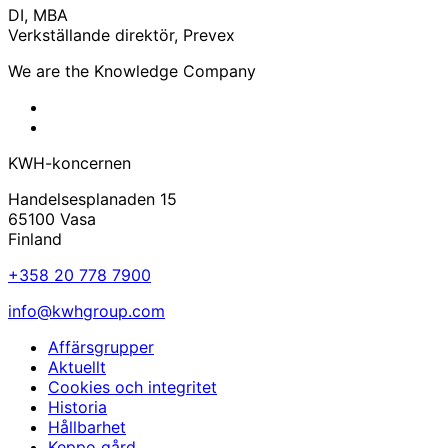
DI, MBA
Verkställande direktör, Prevex
Linkedin
We are the Knowledge Company
KWH
Facebook
KWH
Linkedin
KWH-koncernen
Handelsesplanaden 15
65100 Vasa
Finland
+358 20 778 7900
info@kwhgroup.com
Affärsgrupper
Aktuellt
Cookies och integritet
Historia
Hållbarhet
Keppo gård