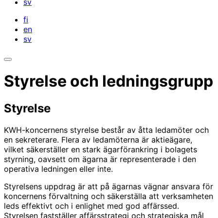
sv
fi
en
sv
Öppna
sökfältet
Styrelse och ledningsgrupp
Styrelse
KWH-koncernens styrelse består av åtta ledamöter och
en sekreterare. Flera av ledamöterna är aktieägare,
vilket säkerställer en stark ägarförankring i bolagets
styrning, oavsett om ägarna är representerade i den
operativa ledningen eller inte.
Styrelsens uppdrag är att på ägarnas vägnar ansvara för
koncernens förvaltning och säkerställa att verksamheten
leds effektivt och i enlighet med god affärssed.
Styrelsen fastställer affärsstrategi och strategiska mål