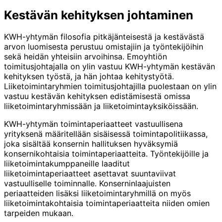
Kestävän kehityksen johtaminen
KWH-yhtymän filosofia pitkäjänteisestä ja kestävästä
arvon luomisesta perustuu omistajiin ja työntekijöihin
sekä heidän yhteisiin arvoihinsa. Emoyhtiön
toimitusjohtajalla on ylin vastuu KWH-yhtymän kestävän
kehityksen työstä, ja hän johtaa kehitystyötä.
Liiketoimintaryhmien toimitusjohtajilla puolestaan on ylin
vastuu kestävän kehityksen edistämisestä omissa
liiketoimintaryhmissään ja liiketoimintayksiköissään.
KWH-yhtymän toimintaperiaatteet vastuullisena
yrityksenä määritellään sisäisessä toimintapolitiikassa,
joka sisältää konsernin hallituksen hyväksymiä
konsernikohtaisia toimintaperiaatteita. Työntekijöille ja
liiketoimintakumppaneille laaditut
liiketoimintaperiaatteet asettavat suuntaviivat
vastuulliselle toiminnalle. Konserninlaajuisten
periaatteiden lisäksi liiketoimintaryhmillä on myös
liiketoimintakohtaisia toimintaperiaatteita niiden omien
tarpeiden mukaan.