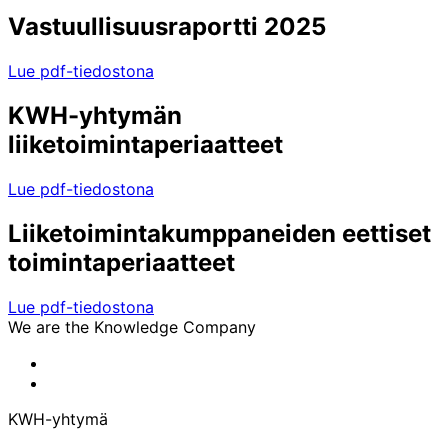
Vastuullisuusraportti 2025
Lue pdf-tiedostona
KWH-yhtymän
liiketoimintaperiaatteet
Lue pdf-tiedostona
Liiketoimintakumppaneiden eettiset
toimintaperiaatteet
Lue pdf-tiedostona
We are the Knowledge Company
KWH-
yhtymän
KWH-
Facebook-
yhtymän
KWH-yhtymä
sivu
LinkedIn-
sivu