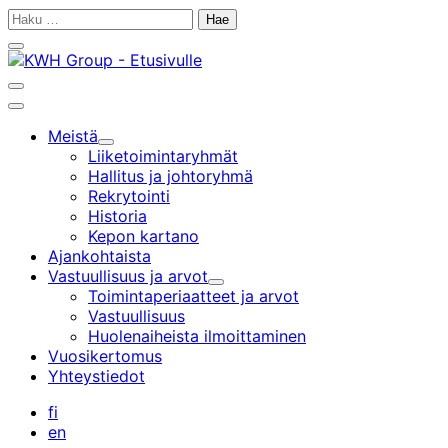
Siirry
Haku:
sisältöön
Sulje
hakupalkki
Avaa
hakupalkki
Päävalikko
Meistä
Alavalikko
Liiketoiminta­ryhmät
Hallitus ja johtoryhmä
Rekrytointi
Historia
Kepon kartano
Ajankohtaista
Vastuullisuus ja arvot
Alavalikko
Toimintaperiaatteet ja arvot
Vastuullisuus
Huolenaiheista ilmoittaminen
Vuosikertomus
Yhteystiedot
fi
en