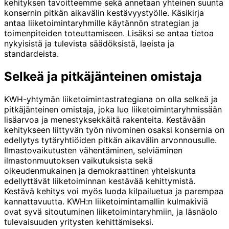
kehityksen tavoitteemme sekä annetaan yhteinen suunta
konsernin pitkän aikavälin kestävyystyölle. Käsikirja
antaa liiketoimintaryhmille käytännön strategian ja
toimenpiteiden toteuttamiseen. Lisäksi se antaa tietoa
nykyisistä ja tulevista säädöksistä, laeista ja
standardeista.
Selkeä ja pitkäjänteinen omistaja
KWH-yhtymän liiketoimintastrategiana on olla selkeä ja
pitkäjänteinen omistaja, joka luo liiketoimintaryhmissään
lisäarvoa ja menestyksekkäitä rakenteita. Kestävään
kehitykseen liittyvän työn nivominen osaksi konsernia on
edellytys tytäryhtiöiden pitkän aikavälin arvonnousulle.
Ilmastovaikutusten vähentäminen, selviäminen
ilmastonmuutoksen vaikutuksista sekä
oikeudenmukainen ja demokraattinen yhteiskunta
edellyttävät liiketoiminnan kestävää kehittymistä.
Kestävä kehitys voi myös luoda kilpailuetua ja parempaa
kannattavuutta. KWH:n liiketoimintamallin kulmakiviä
ovat syvä sitoutuminen liiketoimintaryhmiin, ja läsnäolo
tulevaisuuden yritysten kehittämiseksi.