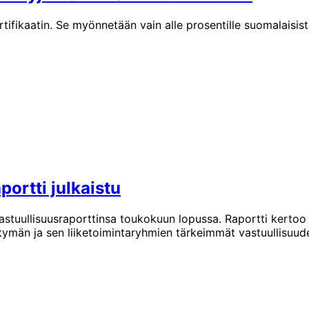
aatin. Se myönnetään vain alle prosentille suomalaisista o
ortti julkaistu
astuullisuusraporttinsa toukokuun lopussa. Raportti kertoo
ymän ja sen liiketoimintaryhmien tärkeimmät vastuullisuud