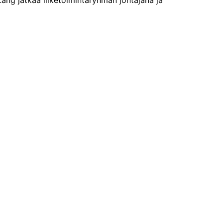
ång jatkaa liiketoimintaryhmän johtajana ja