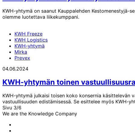
KWH-yhtymä on saanut Kauppalehden Kestomenestyjä-sertifik
olemme luotettava liikekumppani.
KWH Freeze
KWH Logistics
KWH-yhtymä
Mirka
Prevex
04.06.2024
KWH-yhtymän toinen vastuullisuusrap
KWH-yhtymä julkaisi toisen koko konsernia käsittelevän v
vastuullisuuden edistämisessä. Se esittelee myös KWH-yht
Edellinen
Sivu 3/6
sivu
Seuraava
We are the Knowledge Company
sivu
KWH-
yhtymän
KWH-