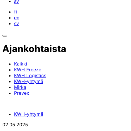
sv
fi
en
sv
Avaa
hakupalkki
Ajankohtaista
Kaikki
KWH Freeze
KWH Logistics
KWH-yhtymä
Mirka
Prevex
KWH-yhtymä
02.05.2025