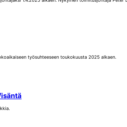
htajaksi 1.4.2025 alkaen. Nykyinen toimitusjohtaja Peter L
kokoaikaiseen työsuhteeseen toukokuusta 2025 alkaen.
/isäntä
kkia.