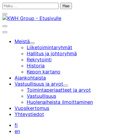
Siirry
Haku:
sisältöön
Sulje
hakupalkki
Avaa
hakupalkki
Päävalikko
Meistä
Alavalikko
Liiketoiminta­ryhmät
Hallitus ja johtoryhmä
Rekrytointi
Historia
Kepon kartano
Ajankohtaista
Vastuullisuus ja arvot
Alavalikko
Toimintaperiaatteet ja arvot
Vastuullisuus
Huolenaiheista ilmoittaminen
Vuosikertomus
Yhteystiedot
fi
en