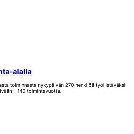
ta-alalla
sta toiminnasta nykypäivän 270 henkilöä työllistäväksi
ylvään – 140 toimintavuotta.