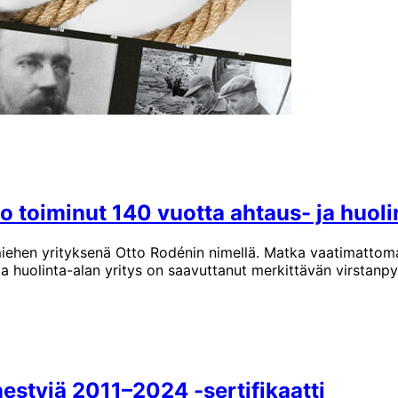
toiminut 140 vuotta ahtaus- ja huolin
iehen yrityksenä Otto Rodénin nimellä. Matka vaatimattoma
ja huolinta-alan yritys on saavuttanut merkittävän virstanp
tyjä 2011–2024 -sertifikaatti