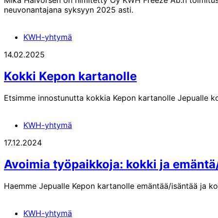
Mika Halvorsen on nimitetty Oy KWH Freeze Ab:n toimitusjo
neuvonantajana syksyyn 2025 asti.
KWH-yhtymä
14.02.2025
Kokki Kepon kartanolle
Etsimme innostunutta kokkia Kepon kartanolle Jepualle 
KWH-yhtymä
17.12.2024
Avoimia työpaikkoja: kokki ja emäntä
Haemme Jepualle Kepon kartanolle emäntää/isäntää ja ko
KWH-yhtymä