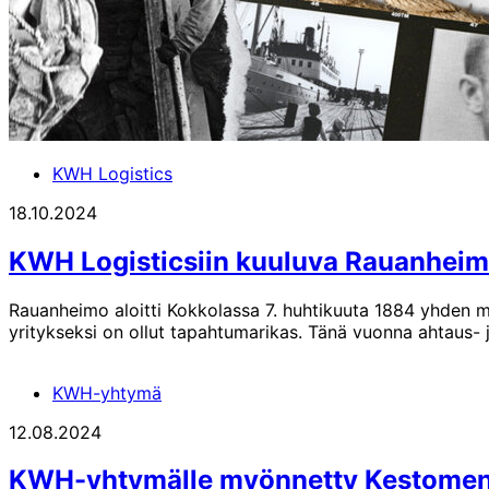
KWH Logistics
18.10.2024
KWH Logisticsiin kuuluva Rauanheimo 
Rauanheimo aloitti Kokkolassa 7. huhtikuuta 1884 yhden m
yritykseksi on ollut tapahtumarikas. Tänä vuonna ahtaus- 
KWH-yhtymä
12.08.2024
KWH-yhtymälle myönnetty Kestomenes