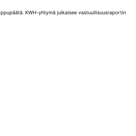
loppupäätä. KWH-yhtymä julkaisee vastuullisuusraportin