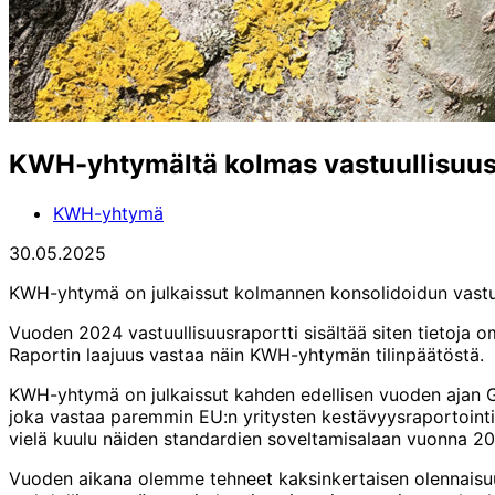
KWH-yhtymältä kolmas vastuullisuus
KWH-yhtymä
30.05.2025
KWH-yhtymä on julkaissut kolmannen konsolidoidun vastuul
Vuoden 2024 vastuullisuusraportti sisältää siten tietoja o
Raportin laajuus vastaa näin KWH-yhtymän tilinpäätöstä.
KWH-yhtymä on julkaissut kahden edellisen vuoden ajan GR
joka vastaa paremmin EU:n yritysten kestävyysraportointid
vielä kuulu näiden standardien soveltamisalaan vuonna 2024
Vuoden aikana olemme tehneet kaksinkertaisen olennaisu