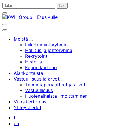
Siirry
Haku:
sisältöön
Sulje
hakupalkki
Avaa
hakupalkki
Päävalikko
Meistä
Alavalikko
Liiketoiminta­ryhmät
Hallitus ja johtoryhmä
Rekrytointi
Historia
Kepon kartano
Ajankohtaista
Vastuullisuus ja arvot
Alavalikko
Toimintaperiaatteet ja arvot
Vastuullisuus
Huolenaiheista ilmoittaminen
Vuosikertomus
Yhteystiedot
fi
en