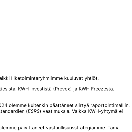
kki liiketoimintaryhmiimme kuuluvat yhtiöt.
sticsista, KWH Investistä (Prevex) ja KWH Freezestä.
4 olemme kuitenkin päättäneet siirtyä raportointimalliin,
standardien (
ESRS
) vaatimuksia. Vaikka KWH-yhtymä ei
olemme päivittäneet vastuullisuusstrategiamme. Tämä