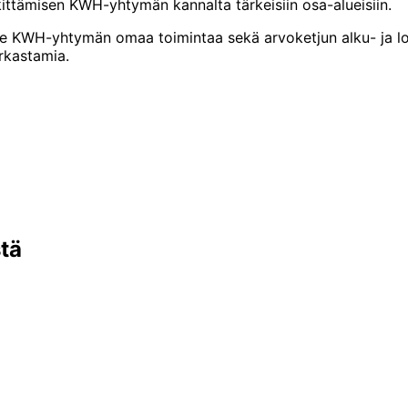
tämisen KWH-yhtymän kannalta tärkeisiin osa-alueisiin.
elee KWH-yhtymän omaa toimintaa sekä arvoketjun alku- ja 
arkastamia.
stä