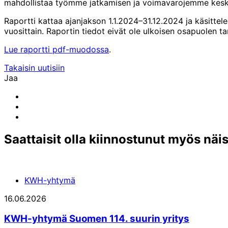
mahdollistaa työmme jatkamisen ja voimavarojemme keskit
Raportti kattaa ajanjakson 1.1.2024–31.12.2024 ja käsitt
vuosittain. Raportin tiedot eivät ole ulkoisen osapuolen t
Lue raportti pdf-muodossa
.
Takaisin uutisiin
Jaa
Share
to:
Share
facebook
to:
Share
linkedin
to:
email
Saattaisit olla kiinnostunut myös näi
KWH-yhtymä
16.06.2026
KWH-yhtymä Suomen 114. suurin yritys