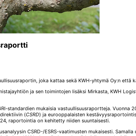
raportti
lisuusraportin, joka kattaa sekä KWH-yhtymä Oy:n että kai
mistajayhtiön ja sen toimintojen lisäksi Mirkasta, KWH Logi
I-standardien mukaisia vastuullisuusraportteja. Vuonna 202
irektiivin (
CSRD
) ja eurooppalaisten kestävyysraportointi
, raportointia on kehitetty niiden suuntaisesti.
usanalyysin CSRD-/ESRS-vaatimusten mukaisesti. Samalla 