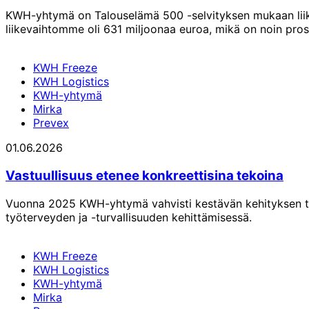
KWH-yhtymä on Talouselämä 500 -selvityksen mukaan liike
liikevaihtomme oli 631 miljoonaa euroa, mikä on noin pro
KWH Freeze
KWH Logistics
KWH-yhtymä
Mirka
Prevex
01.06.2026
Vastuullisuus etenee konkreettisina tekoina
Vuonna 2025 KWH-yhtymä vahvisti kestävän kehityksen työt
työterveyden ja -turvallisuuden kehittämisessä.
KWH Freeze
KWH Logistics
KWH-yhtymä
Mirka