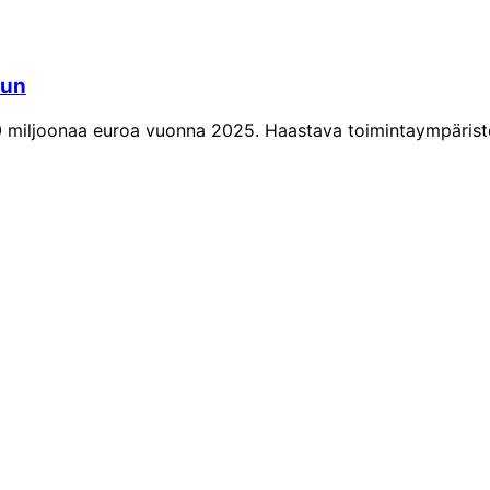
uun
 miljoonaa euroa vuonna 2025. Haastava toimintaympäristö ja