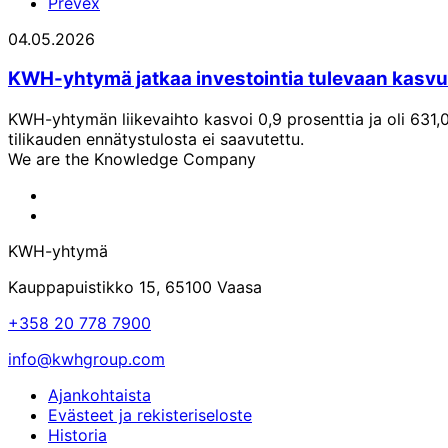
Prevex
04.05.2026
KWH-yhtymä jatkaa investointia tulevaan kasv
KWH-yhtymän liikevaihto kasvoi 0,9 prosenttia ja oli 631,0
tilikauden ennätystulosta ei saavutettu.
We are the Knowledge Company
KWH-
yhtymän
KWH-
Facebook-
yhtymän
KWH-yhtymä
sivu
LinkedIn-
sivu
Kauppapuistikko 15, 65100 Vaasa
+358 20 778 7900
info@kwhgroup.com
Ajankohtaista
Evästeet ja rekisteriseloste
Historia