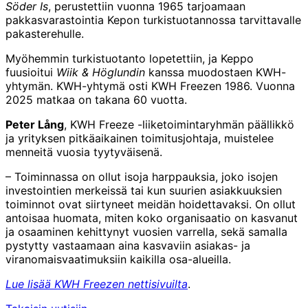
Söder Is
, perustettiin vuonna 1965 tarjoamaan
pakkasvarastointia Kepon turkistuotannossa tarvittavalle
pakasterehulle.
Myöhemmin turkistuotanto lopetettiin, ja Keppo
fuusioitui
Wiik & Höglundin
kanssa muodostaen KWH-
yhtymän. KWH-yhtymä osti KWH Freezen 1986. Vuonna
2025 matkaa on takana 60 vuotta.
Peter Lång
, KWH Freeze -liiketoimintaryhmän päällikkö
ja yrityksen pitkäaikainen toimitusjohtaja, muistelee
menneitä vuosia tyytyväisenä.
– Toiminnassa on ollut isoja harppauksia, joko isojen
investointien merkeissä tai kun suurien asiakkuuksien
toiminnot ovat siirtyneet meidän hoidettavaksi. On ollut
antoisaa huomata, miten koko organisaatio on kasvanut
ja osaaminen kehittynyt vuosien varrella, sekä samalla
pystytty vastaamaan aina kasvaviin asiakas- ja
viranomaisvaatimuksiin kaikilla osa-alueilla.
Lue lisää KWH Freezen nettisivuilta
.