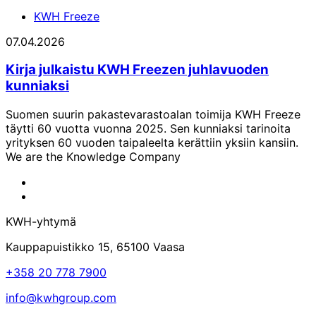
KWH Freeze
07.04.2026
Kirja julkaistu KWH Freezen juhlavuoden
kunniaksi
Suomen suurin pakastevarastoalan toimija KWH Freeze
täytti 60 vuotta vuonna 2025. Sen kunniaksi tarinoita
yrityksen 60 vuoden taipaleelta kerättiin yksiin kansiin.
We are the Knowledge Company
KWH-
yhtymän
KWH-
Facebook-
yhtymän
KWH-yhtymä
sivu
LinkedIn-
sivu
Kauppapuistikko 15, 65100 Vaasa
+358 20 778 7900
info@kwhgroup.com