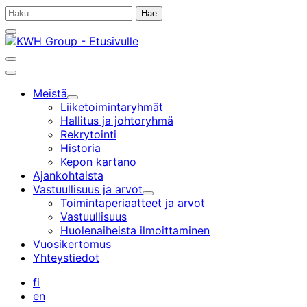
Siirry
Haku:
sisältöön
Sulje
hakupalkki
Avaa
hakupalkki
Päävalikko
Meistä
Alavalikko
Liiketoiminta­ryhmät
Hallitus ja johtoryhmä
Rekrytointi
Historia
Kepon kartano
Ajankohtaista
Vastuullisuus ja arvot
Alavalikko
Toimintaperiaatteet ja arvot
Vastuullisuus
Huolenaiheista ilmoittaminen
Vuosikertomus
Yhteystiedot
fi
en