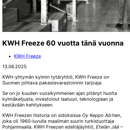
KWH Freeze 60 vuotta tänä vuonna
KWH Freeze
13.06.2025
KWH-yhtymän kylmin tytäryhtiö, KWH Freeze on
Suomen johtava pakastevarastoinnin tarjoaja.
Se on jo kuuden vuosikymmenen ajan pitänyt huolta
kylmäketjusta, investoinut laatuun, teknologiaan ja
kestävään kehitykseen.
KWH Freezen historia on sidoksissa
Oy Keppo Ab
:hen,
joka oli 1960-luvulla maailman suurin turkistuottaja
Pohjanmaalla. KWH Freezen edeltäjäyhtiö,
Etelän Jää –