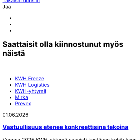
Takaisin uutisiin
Jaa
Share
to:
Share
facebook
to:
Share
linkedin
to:
email
Saattaisit olla kiinnostunut myös
näistä
KWH Freeze
KWH Logistics
KWH-yhtymä
Mirka
Prevex
01.06.2026
Vastuullisuus etenee konkreettisina tekoina
Vuonna 2025 KWH-yhtymä vahvisti kestävän kehityksen