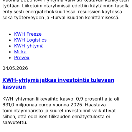
työtään. Liiketoimintaryhmissä edettiin käytännön tasolla
erityisesti energiatehokkuudessa, resurssien käytössä
sekä työterveyden ja -turvallisuuden kehittämisessä.
KWH Freeze
KWH Logistics
KWH-yhtymä
Mirka
Prevex
04.05.2026
KWH-yhtymä jatkaa investointia tulevaan
kasvuun
KWH-yhtymän liikevaihto kasvoi 0,9 prosenttia ja oli
631,0 miljoonaa euroa vuonna 2025. Haastava
toimintaympäristö ja suuret investoinnit vaikuttivat
siihen, että edellisen tilikauden ennätystulosta ei
saavutettu.