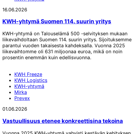
16.06.2026
KWH-yhtymä Suomen 114. suurin yritys
KWH-yhtymä on Talouselämä 500 -selvityksen mukaan
liikevaihdoltaan Suomen 114. suurin yritys. Sijoituksemme
parantui vuoden takaisesta kahdeksalla. Vuonna 2025
liikevaihtomme oli 631 miljoonaa euroa, mikä on noin
prosentin enemmän kuin edellisvuonna.
KWH Freeze
KWH Logistics
KWH-yhtymä
Mirka
Prevex
01.06.2026
Vastuullisuus etenee konkreettisina tekoina
Vuonna 2025 KWH-yhtymä vahvisti kestävän kehityksen