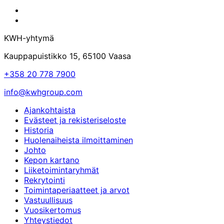
KWH-
yhtymän
KWH-
Facebook-
yhtymän
KWH-yhtymä
sivu
LinkedIn-
sivu
Kauppapuistikko 15, 65100 Vaasa
+358 20 778 7900
info@kwhgroup.com
Ajankohtaista
Evästeet ja rekisteriseloste
Historia
Huolenaiheista ilmoittaminen
Johto
Kepon kartano
Liiketoimintaryhmät
Rekrytointi
Toimintaperiaatteet ja arvot
Vastuullisuus
Vuosikertomus
Yhteystiedot