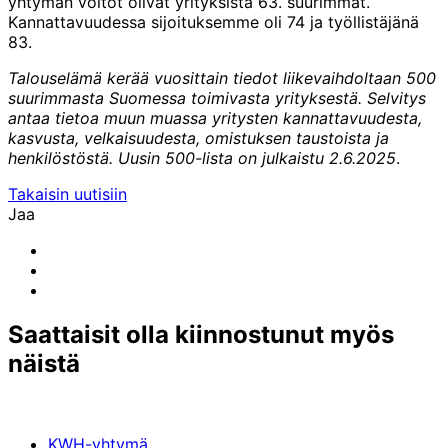
yhtymän voitot olivat yrityksistä 63. suurimmat.
Kannattavuudessa sijoituksemme oli 74 ja työllistäjänä
83.
Talouselämä kerää vuosittain tiedot liikevaihdoltaan 500
suurimmasta Suomessa toimivasta yrityksestä. Selvitys
antaa tietoa muun muassa yritysten kannattavuudesta,
kasvusta, velkaisuudesta, omistuksen taustoista ja
henkilöstöstä. Uusin 500-lista on julkaistu 2.6.2025
.
Takaisin uutisiin
Jaa
Share
to:
Share
facebook
to:
Share
linkedin
to:
email
Saattaisit olla kiinnostunut myös
näistä
KWH-yhtymä