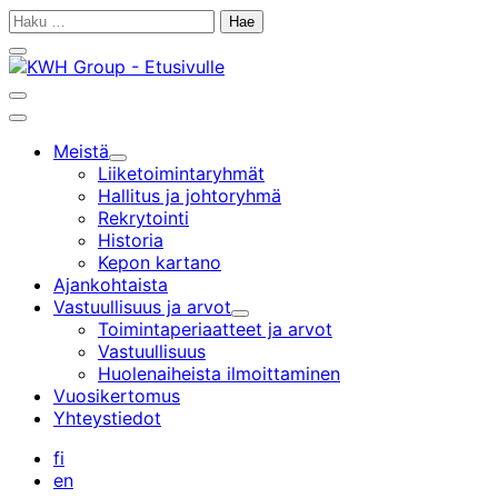
Siirry
Haku:
sisältöön
Sulje
hakupalkki
Avaa
hakupalkki
Päävalikko
Meistä
Alavalikko
Liiketoiminta­ryhmät
Hallitus ja johtoryhmä
Rekrytointi
Historia
Kepon kartano
Ajankohtaista
Vastuullisuus ja arvot
Alavalikko
Toimintaperiaatteet ja arvot
Vastuullisuus
Huolenaiheista ilmoittaminen
Vuosikertomus
Yhteystiedot
fi
en