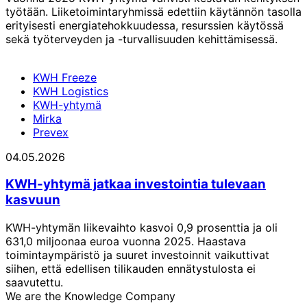
työtään. Liiketoimintaryhmissä edettiin käytännön tasolla
erityisesti energiatehokkuudessa, resurssien käytössä
sekä työterveyden ja -turvallisuuden kehittämisessä.
KWH Freeze
KWH Logistics
KWH-yhtymä
Mirka
Prevex
04.05.2026
KWH-yhtymä jatkaa investointia tulevaan
kasvuun
KWH-yhtymän liikevaihto kasvoi 0,9 prosenttia ja oli
631,0 miljoonaa euroa vuonna 2025. Haastava
toimintaympäristö ja suuret investoinnit vaikuttivat
siihen, että edellisen tilikauden ennätystulosta ei
saavutettu.
We are the Knowledge Company