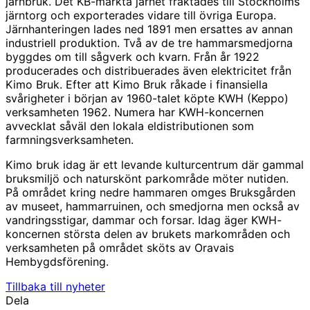
järnbruk. Det KB-märkta järnet fraktades till Stockholms
järntorg och exporterades vidare till övriga Europa.
Järnhanteringen lades ned 1891 men ersattes av annan
industriell produktion. Två av de tre hammarsmedjorna
byggdes om till sågverk och kvarn. Från år 1922
producerades och distribuerades även elektricitet från
Kimo Bruk. Efter att Kimo Bruk råkade i finansiella
svårigheter i början av 1960-talet köpte KWH (Keppo)
verksamheten 1962. Numera har KWH-koncernen
avvecklat såväl den lokala eldistributionen som
farmningsverksamheten.
Kimo bruk idag är ett levande kulturcentrum där gammal
bruksmiljö och naturskönt parkområde möter nutiden.
På området kring nedre hammaren omges Bruksgården
av museet, hammarruinen, och smedjorna men också av
vandringsstigar, dammar och forsar. Idag äger KWH-
koncernen största delen av brukets markområden och
verksamheten på området sköts av Oravais
Hembygdsförening.
Tillbaka till nyheter
Dela