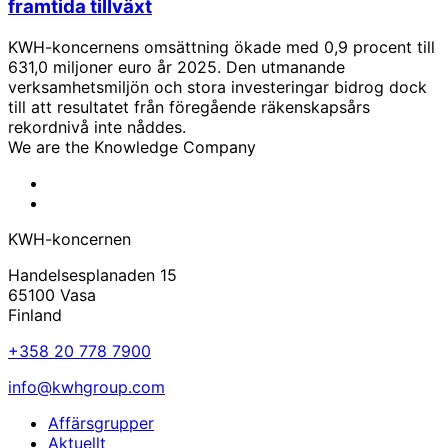
framtida tillväxt
KWH-koncernens omsättning ökade med 0,9 procent till
631,0 miljoner euro år 2025. Den utmanande
verksamhetsmiljön och stora investeringar bidrog dock
till att resultatet från föregående räkenskapsårs
rekordnivå inte nåddes.
We are the Knowledge Company
KWH
Facebook
KWH
Linkedin
KWH-koncernen
Handelsesplanaden 15
65100 Vasa
Finland
+358 20 778 7900
info@kwhgroup.com
Affärsgrupper
Aktuellt