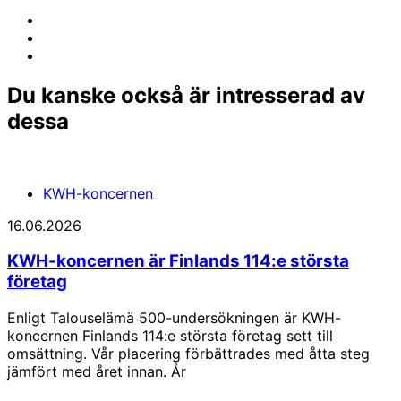
Share
to:
Share
facebook
to:
Share
linkedin
to:
email
Du kanske också är intresserad av
dessa
KWH-koncernen
16.06.2026
KWH-koncernen är Finlands 114:e största
företag
Enligt Talouselämä 500-undersökningen är KWH-
koncernen Finlands 114:e största företag sett till
omsättning. Vår placering förbättrades med åtta steg
jämfört med året innan. År