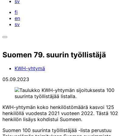
sv
fi
en
sv
Avaa
hakupalkki
Suomen 79. suurin työllistäjä
KWH-yhtymä
05.09.2023
KWH-yhtymän koko henkilöstömäärä kasvoi 125
henkilöllä vuodesta 2021 vuoteen 2022. Tästä 102
henkilön lisäys kohdistui Suomeen.
Suomen 100 suurinta työllistäjää -lista perustuu