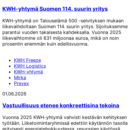
KWH-yhtymä Suomen 114. suurin yritys
KWH-yhtymä on Talouselämä 500 -selvityksen mukaan
liikevaihdoltaan Suomen 114. suurin yritys. Sijoituksemme
parantui vuoden takaisesta kahdeksalla. Vuonna 2025
liikevaihtomme oli 631 miljoonaa euroa, mikä on noin
prosentin enemmän kuin edellisvuonna.
KWH Freeze
KWH Logistics
KWH-yhtymä
Mirka
Prevex
01.06.2026
Vastuullisuus etenee konkreettisina tekoina
Vuonna 2025 KWH-yhtymä vahvisti kestävän kehityksen
työtään. Liiketoimintaryhmissä edettiin käytännön tasolla
erityisesti energiatehokkuudessa, resurssien käytössä