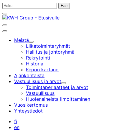
Siirry
Haku:
sisältöön
Sulje
hakupalkki
Avaa
hakupalkki
Päävalikko
Meistä
Alavalikko
Liiketoiminta­ryhmät
Hallitus ja johtoryhmä
Rekrytointi
Historia
Kepon kartano
Ajankohtaista
Vastuullisuus ja arvot
Alavalikko
Toimintaperiaatteet ja arvot
Vastuullisuus
Huolenaiheista ilmoittaminen
Vuosikertomus
Yhteystiedot
fi
en