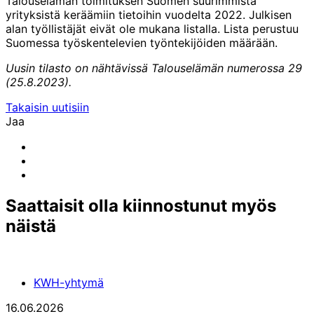
Talouselämän toimituksen Suomen suurimmista
yrityksistä keräämiin tietoihin vuodelta 2022. Julkisen
alan työllistäjät eivät ole mukana listalla. Lista perustuu
Suomessa työskentelevien työntekijöiden määrään.
Uusin tilasto on nähtävissä Talouselämän numerossa 29
(25.8.2023).
Takaisin uutisiin
Jaa
Share
to:
Share
email
to:
Share
linkedin
to:
facebook
Saattaisit olla kiinnostunut myös
näistä
KWH-yhtymä
16.06.2026