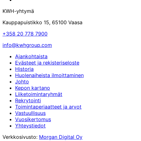
Facebook-
yhtymän
KWH-yhtymä
sivu
LinkedIn-
sivu
Kauppapuistikko 15, 65100 Vaasa
+358 20 778 7900
info@kwhgroup.com
Ajankohtaista
Evästeet ja rekisteriseloste
Historia
Huolenaiheista ilmoittaminen
Johto
Kepon kartano
Liiketoimintaryhmät
Rekrytointi
Toimintaperiaatteet ja arvot
Vastuullisuus
Vuosikertomus
Yhteystiedot
Verkkosivusto:
Morgan Digital Oy