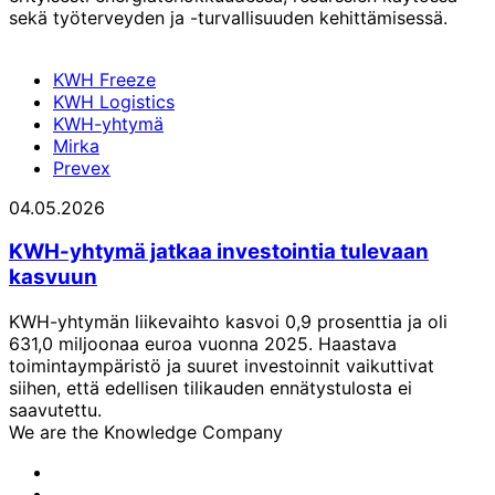
sekä työterveyden ja -turvallisuuden kehittämisessä.
KWH Freeze
KWH Logistics
KWH-yhtymä
Mirka
Prevex
04.05.2026
KWH-yhtymä jatkaa investointia tulevaan
kasvuun
KWH-yhtymän liikevaihto kasvoi 0,9 prosenttia ja oli
631,0 miljoonaa euroa vuonna 2025. Haastava
toimintaympäristö ja suuret investoinnit vaikuttivat
siihen, että edellisen tilikauden ennätystulosta ei
saavutettu.
We are the Knowledge Company
KWH-
yhtymän
KWH-