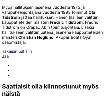
Myös hallituksen jäsenenä vuodesta 1975 ja
varapuheenjohtajana vuodesta 1993 toiminut
Ola
Tidström
jättää hallituksen. Hänen tilalleen valittiin
kauppatieteiden maisteri
Fredric Tidström
. Fredric
Tidström on Orapac Ab:n toimitusjohtaja. Lisäksi
hallitukseen valittiin uutena jäsenenä kauppatieteiden
maisteri
Christian Höglund
, Axopar Boats Oy:n
osaomistaja.
Takaisin uutisiin
Jaa
Share
to:
Share
facebook
to:
Share
linkedin
to:
email
Saattaisit olla kiinnostunut myös
näistä