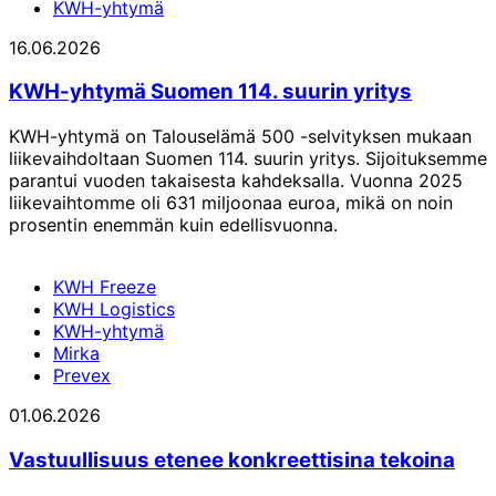
KWH-yhtymä
16.06.2026
KWH-yhtymä Suomen 114. suurin yritys
KWH-yhtymä on Talouselämä 500 -selvityksen mukaan
liikevaihdoltaan Suomen 114. suurin yritys. Sijoituksemme
parantui vuoden takaisesta kahdeksalla. Vuonna 2025
liikevaihtomme oli 631 miljoonaa euroa, mikä on noin
prosentin enemmän kuin edellisvuonna.
KWH Freeze
KWH Logistics
KWH-yhtymä
Mirka
Prevex
01.06.2026
Vastuullisuus etenee konkreettisina tekoina