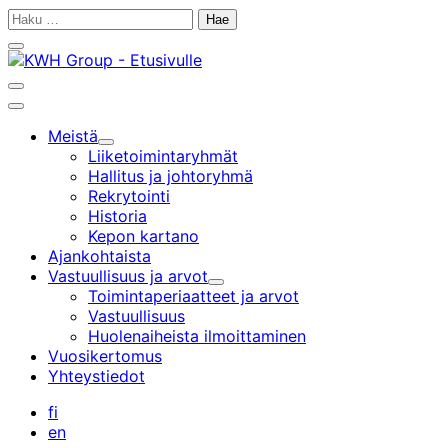
Siirry
Haku:
sisältöön
Sulje
hakupalkki
Avaa
hakupalkki
Päävalikko
Meistä
Alavalikko
Liiketoiminta­ryhmät
Hallitus ja johtoryhmä
Rekrytointi
Historia
Kepon kartano
Ajankohtaista
Vastuullisuus ja arvot
Alavalikko
Toimintaperiaatteet ja arvot
Vastuullisuus
Huolenaiheista ilmoittaminen
Vuosikertomus
Yhteystiedot
fi
en