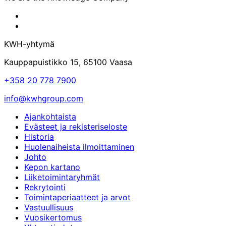
KWH-
yhtymän
KWH-
Facebook-
yhtymän
KWH-yhtymä
sivu
LinkedIn-
sivu
Kauppapuistikko 15, 65100 Vaasa
+358 20 778 7900
info@kwhgroup.com
Ajankohtaista
Evästeet ja rekisteriseloste
Historia
Huolenaiheista ilmoittaminen
Johto
Kepon kartano
Liiketoimintaryhmät
Rekrytointi
Toimintaperiaatteet ja arvot
Vastuullisuus
Vuosikertomus