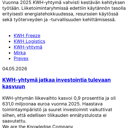
Vuonna 2025 KWH-yhtymä vahvisti kestävän kehityksen
työtään. Liiketoimintaryhmissä edettiin käytännön tasolla
erityisesti energiatehokkuudessa, resurssien käytössä
sekä työterveyden ja -turvallisuuden kehittämisessä.
KWH Freeze
KWH Logistics
KWH-yhtymä
Mirka
Prevex
04.05.2026
KWH-yhtymä jatkaa investointia tulevaan
kasvuun
KWH-yhtymän liikevaihto kasvoi 0,9 prosenttia ja oli
631,0 miljoonaa euroa vuonna 2025. Haastava
toimintaympäristö ja suuret investoinnit vaikuttivat
siihen, että edellisen tilikauden ennätystulosta ei
saavutettu.
We are the Knowledge Company