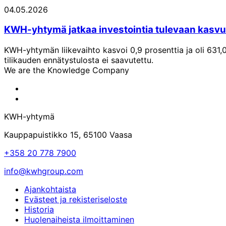
04.05.2026
KWH-yhtymä jatkaa investointia tulevaan kasv
KWH-yhtymän liikevaihto kasvoi 0,9 prosenttia ja oli 631,0
tilikauden ennätystulosta ei saavutettu.
We are the Knowledge Company
KWH-
yhtymän
KWH-
Facebook-
yhtymän
KWH-yhtymä
sivu
LinkedIn-
sivu
Kauppapuistikko 15, 65100 Vaasa
+358 20 778 7900
info@kwhgroup.com
Ajankohtaista
Evästeet ja rekisteriseloste
Historia
Huolenaiheista ilmoittaminen