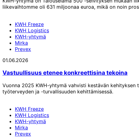
KWH-yhtymä on Talouselämä 500 -selvityksen mukaan liike
liikevaihtomme oli 631 miljoonaa euroa, mikä on noin pro
KWH Freeze
KWH Logistics
KWH-yhtymä
Mirka
Prevex
01.06.2026
Vastuullisuus etenee konkreettisina tekoina
Vuonna 2025 KWH-yhtymä vahvisti kestävän kehityksen työt
työterveyden ja -turvallisuuden kehittämisessä.
KWH Freeze
KWH Logistics
KWH-yhtymä
Mirka
Prevex