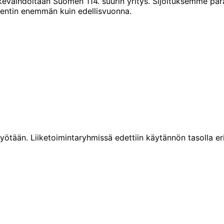
vaihdoltaan Suomen 114. suurin yritys. Sijoituksemme par
sentin enemmän kuin edellisvuonna.
ään. Liiketoimintaryhmissä edettiin käytännön tasolla eri