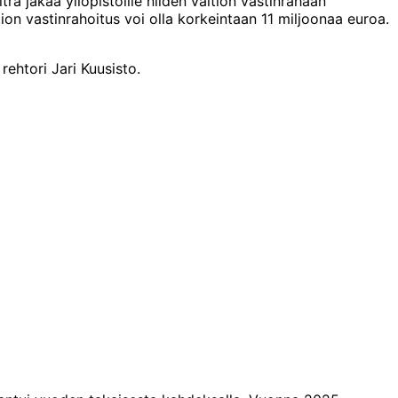
a jakaa yliopistoille niiden valtion vastinrahaan
on vastinrahoitus voi olla korkeintaan 11 miljoonaa euroa.
ehtori Jari Kuusisto.