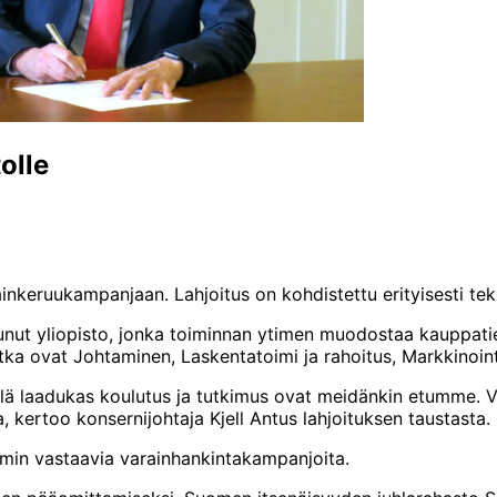
olle
nkeruukampanjaan. Lahjoitus on kohdistettu erityisesti tekni
unut yliopisto, jonka toiminnan ytimen muodostaa kauppatiete
ka ovat Johtaminen, Laskentatoimi ja rahoitus, Markkinointi
lä laadukas koulutus ja tutkimus ovat meidänkin etumme. Va
 kertoo konsernijohtaja Kjell Antus lahjoituksen taustasta.
in vastaavia varainhankintakampanjoita.