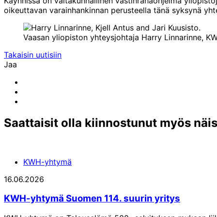
Käynnissä on valtakunnallinen vastinrahaohjelma yliopistoj
oikeuttavan varainhankinnan perusteella tänä syksynä yhte
Vaasan yliopiston yhteysjohtaja Harry Linnarinne, KW
Takaisin uutisiin
Jaa
Share
to:
Share
email
to:
Share
linkedin
to:
facebook
Saattaisit olla kiinnostunut myös näi
KWH-yhtymä
16.06.2026
KWH-yhtymä Suomen 114. suurin yritys