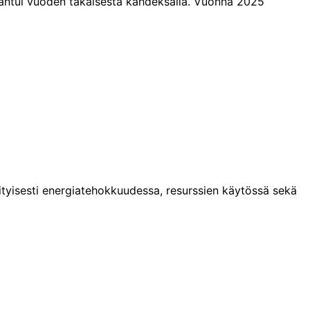
antui vuoden takaisesta kahdeksalla. Vuonna 2025
tyisesti energiatehokkuudessa, resurssien käytössä sekä