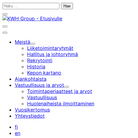
Siirry
Haku:
sisältöön
Sulje
hakupalkki
Avaa
hakupalkki
Päävalikko
Meistä
Alavalikko
Liiketoiminta­ryhmät
Hallitus ja johtoryhmä
Rekrytointi
Historia
Kepon kartano
Ajankohtaista
Vastuullisuus ja arvot
Alavalikko
Toimintaperiaatteet ja arvot
Vastuullisuus
Huolenaiheista ilmoittaminen
Vuosikertomus
Yhteystiedot
fi
en