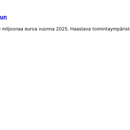
uun
 miljoonaa euroa vuonna 2025. Haastava toimintaympäristö ja