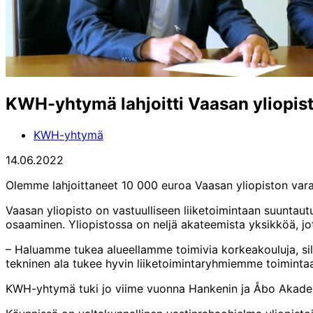
KWH-yhtymä lahjoitti Vaasan yliopist
KWH-yhtymä
14.06.2022
Olemme lahjoittaneet 10 000 euroa Vaasan yliopiston varai
Vaasan yliopisto on vastuulliseen liiketoimintaan suuntaut
osaaminen. Yliopistossa on neljä akateemista yksikköä, jot
– Haluamme tukea alueellamme toimivia korkeakouluja, sil
tekninen ala tukee hyvin liiketoimintaryhmiemme toimintaa,
KWH-yhtymä tuki jo viime vuonna Hankenin ja Åbo Akadem