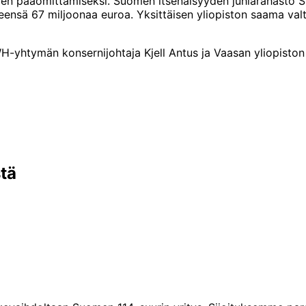
en pääomittamiseksi. Suomen itsenäisyyden juhlarahasto Sitr
ensä 67 miljoonaa euroa. Yksittäisen yliopiston saama valti
H-yhtymän konsernijohtaja Kjell Antus ja Vaasan yliopiston r
stä