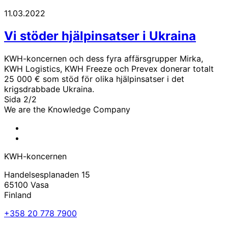
11.03.2022
Vi stöder hjälpinsatser i Ukraina
KWH-koncernen och dess fyra affärsgrupper Mirka,
KWH Logistics, KWH Freeze och Prevex donerar totalt
25 000 € som stöd för olika hjälpinsatser i det
krigsdrabbade Ukraina.
Föregående
Sida 2/2
sida
We are the Knowledge Company
KWH
Facebook
KWH
Linkedin
KWH-koncernen
Handelsesplanaden 15
65100 Vasa
Finland
+358 20 778 7900