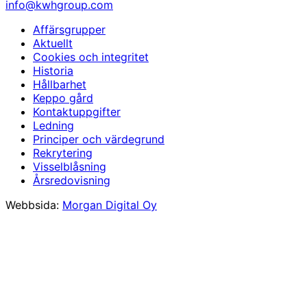
info@kwhgroup.com
Affärsgrupper
Aktuellt
Cookies och integritet
Historia
Hållbarhet
Keppo gård
Kontaktuppgifter
Ledning
Principer och värdegrund
Rekrytering
Visselblåsning
Årsredovisning
Webbsida:
Morgan Digital Oy