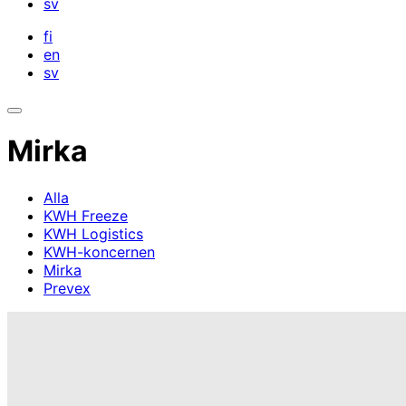
sv
fi
en
sv
Öppna
sökfältet
Mirka
Alla
KWH Freeze
KWH Logistics
KWH-koncernen
Mirka
Prevex