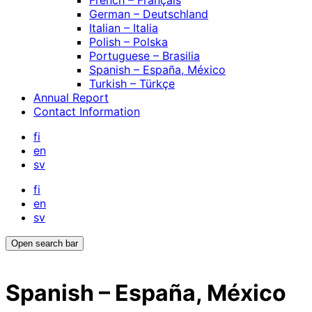
French – Français
German – Deutschland
Italian – Italia
Polish – Polska
Portuguese – Brasilia
Spanish – España, México
Turkish – Türkçe
Annual Report
Contact Information
fi
en
sv
fi
en
sv
Open search bar
Spanish – España, México